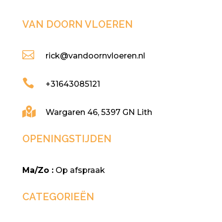
VAN DOORN VLOEREN

rick@vandoornvloeren.nl

+31643085121

Wargaren 46, 5397 GN Lith
OPENINGSTIJDEN
Ma/Zo :
Op afspraak
CATEGORIEËN