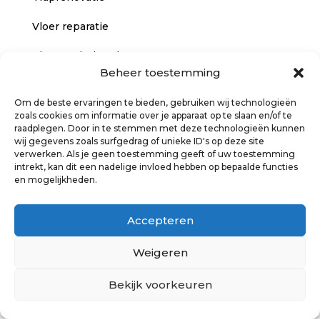
Vloer reparatie
Vloer onderhoud
Beheer toestemming
Legservice
Om de beste ervaringen te bieden, gebruiken wij technologieën
zoals cookies om informatie over je apparaat op te slaan en/of te
INFORMATIE
raadplegen. Door in te stemmen met deze technologieën kunnen
wij gegevens zoals surfgedrag of unieke ID's op deze site
verwerken. Als je geen toestemming geeft of uw toestemming
intrekt, kan dit een nadelige invloed hebben op bepaalde functies
Over ons
en mogelijkheden.
Klantenservice
Accepteren
Vrijblijvende offerte
Weigeren
Bezoek onze showroom
Bekijk voorkeuren
Algemene voorwaarden
Privacy policy