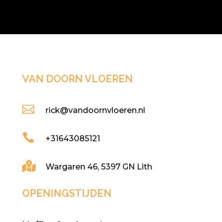
VAN DOORN VLOEREN

rick@vandoornvloeren.nl

+31643085121

Wargaren 46, 5397 GN Lith
OPENINGSTIJDEN