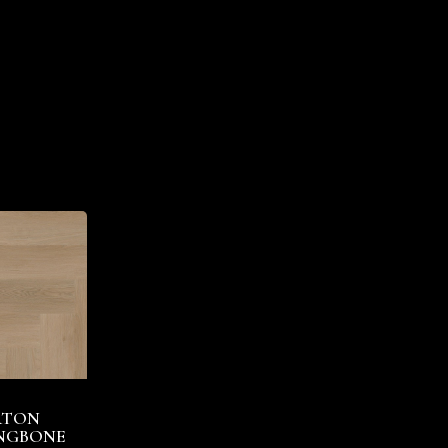
RTON
NGBONE