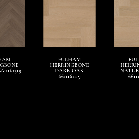
HAM
FULHAM
FU
NGBONE
HERRINGBONE
HERRI
11161519
DARK OAK
NATUR
6611161119
6611