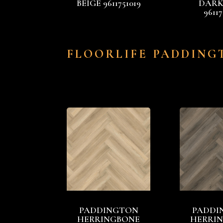
BEIGE 9611751019
DARK
96117
FLOORLIFE PADDING
PADDINGTON
PADDI
HERRINGBONE
HERRI