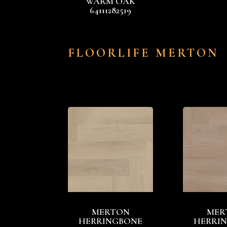
WARM OAK
64111282519
FLOORLIFE MERTON
MERTON
MER
HERRINGBONE
HERRI