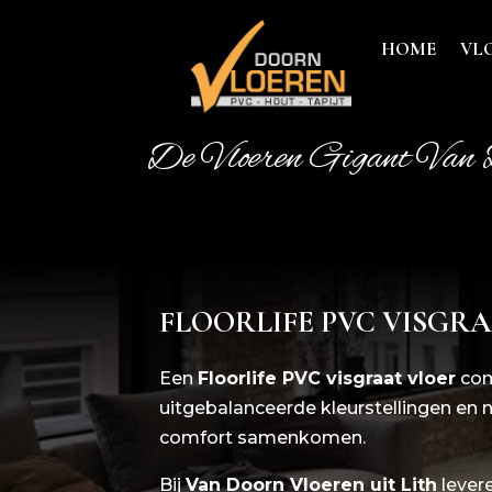
HOME
VL
De Vloeren Gigant Van 
FLOORLIFE PVC VISGRA
Een
Floorlife PVC visgraat vloer
com
uitgebalanceerde kleurstellingen en 
comfort samenkomen.
Bij
Van Doorn Vloeren uit Lith
lever