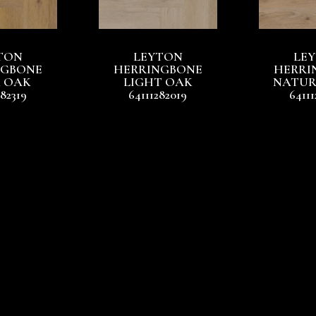
TON
LEYTON
LE
NGBONE
HERRINGBONE
HERRI
 OAK
LIGHT OAK
NATUR
282319
64111282019
64111