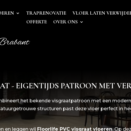
OEREN
TRAPRENOVATIE
VLOER LATEN VERWIJDE
OFFERTE
OVER ONS
Brabant
AT - EIGENTIJDS PATROON MET VE
bineert het bekende visgraatpatroon met een moderne, 
natuurgetrouwe structuren past deze vloer perfect in he
en en leggen wij
Floorlife
PVC visgraat vloeren
. Op de