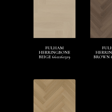
FULHAM
FUL
HERRINGBONE
HERRI
BEIGE 6611161319
BROWN 66