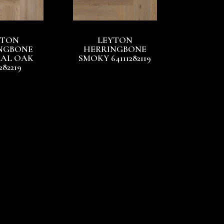
YTON
LEYTON
NGBONE
HERRINGBONE
AL OAK
SMOKY 64111282119
282219