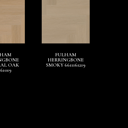
LHAM
FULHAM
NGBONE
HERRINGBONE
AL OAK
SMOKY 6611161219
161019