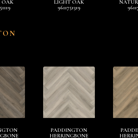
 OAK
LIGHT OAK
NATUR
51119
9611751319
9611
TON
NGTON
PADDINGTON
PADD
NGBONE
HERRINGBONE
HERRI