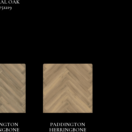
AL OAK
751219
INGTON
PADDINGTON
NGBONE
HERRINGBONE