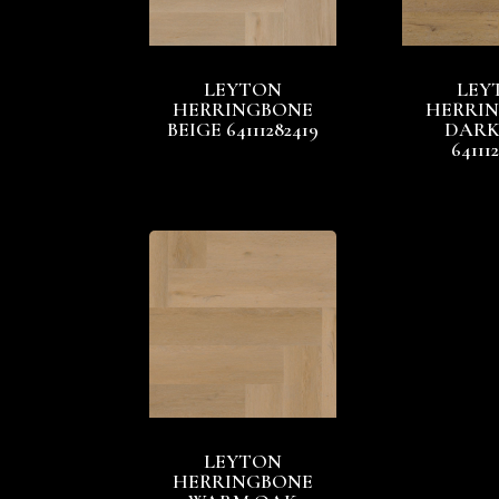
LEYTON
LEY
HERRINGBONE
HERRI
BEIGE 64111282419
DARK
64111
LEYTON
HERRINGBONE