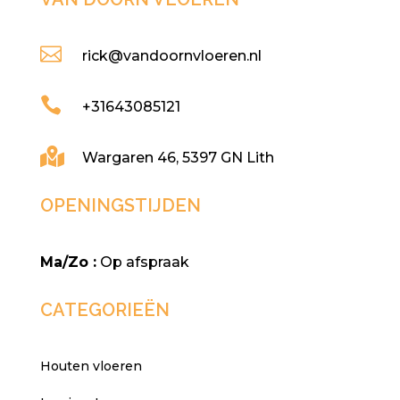

rick@vandoornvloeren.nl

+31643085121

Wargaren 46, 5397 GN Lith
OPENINGSTIJDEN
Ma/Zo :
Op afspraak
CATEGORIEËN
Houten vloeren