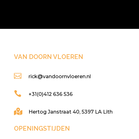
VAN DOORN VLOEREN

rick@vandoornvloeren.nl

+31(0)412 636 536

Hertog Janstraat 40, 5397 LA Lith
OPENINGSTIJDEN