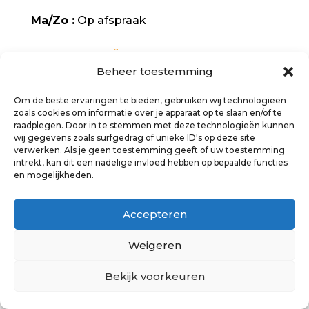
Ma/Zo :
Op afspraak
CATEGORIEËN
Beheer toestemming
Houten vloeren
Om de beste ervaringen te bieden, gebruiken wij technologieën
zoals cookies om informatie over je apparaat op te slaan en/of te
raadplegen. Door in te stemmen met deze technologieën kunnen
Laminaat
wij gegevens zoals surfgedrag of unieke ID's op deze site
verwerken. Als je geen toestemming geeft of uw toestemming
PVC vloeren
intrekt, kan dit een nadelige invloed hebben op bepaalde functies
en mogelijkheden.
Tapijt
Accepteren
DIENSTEN
Weigeren
Egaliseren
Bekijk voorkeuren
PVC vloer verwijderen