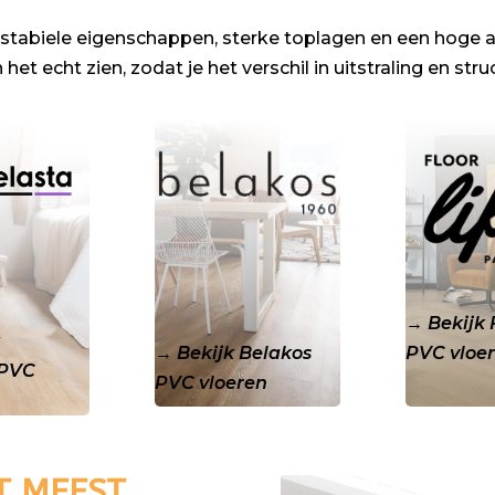
tabiele eigenschappen, sterke toplagen en een hoge a
 het echt zien, zodat je het verschil in uitstraling en stru
→
Bekijk 
k
→
Bekijk Belakos
PVC vloe
 PVC
PVC vloeren
T MEEST