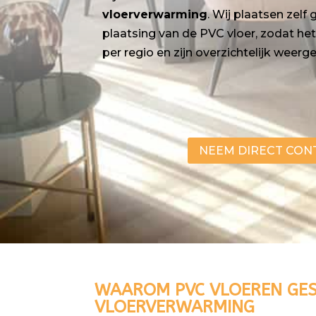
vloerverwarming
. Wij plaatsen zel
plaatsing van de PVC vloer, zodat he
per regio en zijn overzichtelijk wee
NEEM DIRECT CON
WAAROM PVC VLOEREN GES
VLOERVERWARMING