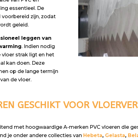
ing essentieel. De
voorbereid zijn, zodat
ordt geleid.
ssioneel leggen van
rwarming
. Indien nodig
vloer strak ligt en het
al kan doen. Deze
en op de lange termijn
van de vloer.
REN GESCHIKT VOOR VLOERVE
luitend met hoogwaardige A-merken PVC vloeren die ges
nd je onder andere collecties van
Hebeta
,
Gelasta
,
Bel