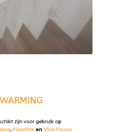
RWARMING
chikt zijn voor gebruik op
akos
,
Floorlife
en
Viva Floors
.