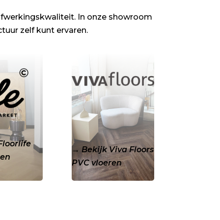
fwerkingskwaliteit. In onze showroom
ctuur zelf kunt ervaren.
.
.
Floorlife
→
Bekijk Viva Floors
ren
PVC vloeren