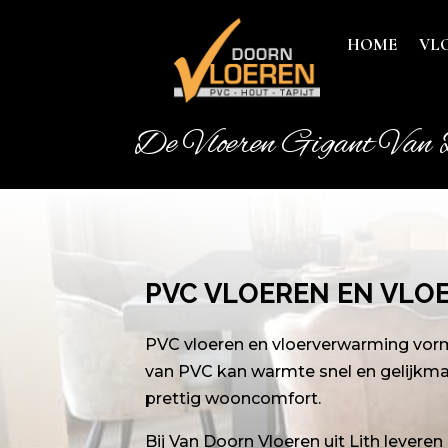
HOME
VL
De Vloeren Gigant Van 
PVC VLOEREN EN VLO
PVC vloeren en vloerverwarming vor
van PVC kan warmte snel en gelijkma
prettig wooncomfort.
Bij Van Doorn Vloeren uit Lith levere