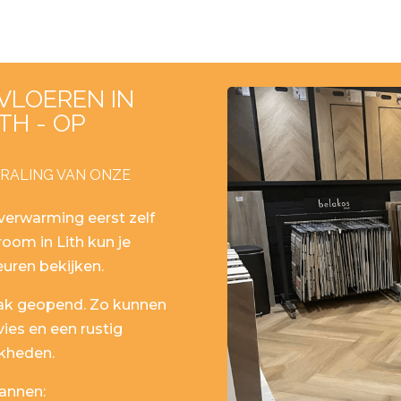
 VLOEREN IN
TH - OP
TRALING VAN ONZE
rverwarming eerst zelf
room in Lith kun je
euren bekijken.
aak geopend. Zo kunnen
vies en een rustig
kheden.
lannen: