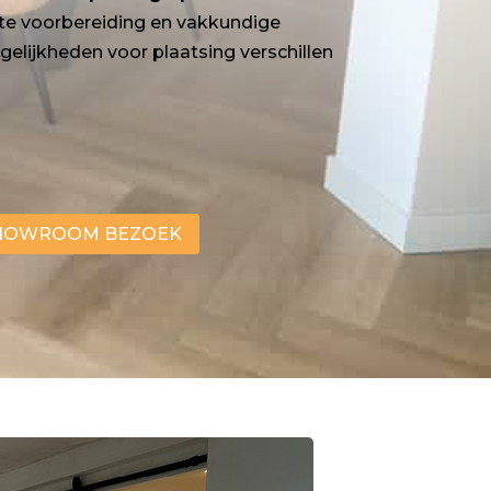
cte voorbereiding en vakkundige
elijkheden voor plaatsing verschillen
 SHOWROOM BEZOEK