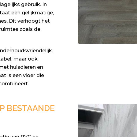
agelijks gebruik. In
aat een gelijkmatige,
s. Dit verhoogt het
fruimtes zoals de
derhoudsvriendelijk.
rtabel, maar ook
met huisdieren en
at is een vloer die
 combineert.
OP BESTAANDE
atie van PVC en