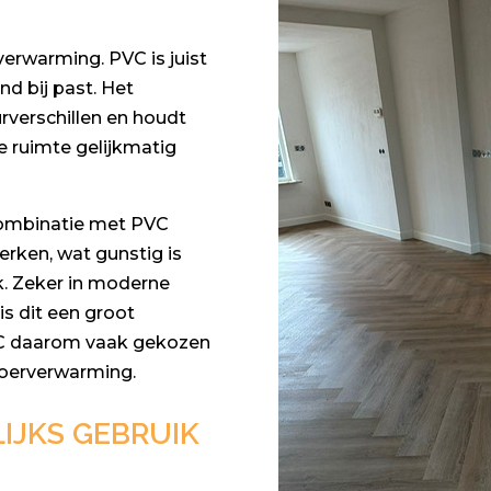
rverwarming. PVC is juist
nd bij past. Het
rverschillen en houdt
e ruimte gelijkmatig
combinatie met PVC
rken, wat gunstig is
k. Zeker in moderne
s dit een groot
PVC daarom vaak gekozen
loerverwarming.
IJKS GEBRUIK