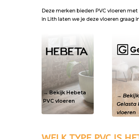
Deze merken bieden PVC vloeren met s
in Lith laten we je deze vloeren graag in
.
.
→ Bekijk Hebeta
→
Bekij
PVC vloeren
Gelasta
vloeren
WELK TYPE PVC IS HE