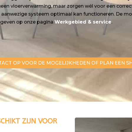
f geen vloerverwarming, maar zorgen wél voor een corre
t aanwezige systeem optimaal kan functioneren. De mog
rgegeven op onze pagina
Werkgebied & service
.
TACT OP VOOR DE MOGELIJKHEDEN OF PLAN EEN
CHIKT ZIJN VOOR