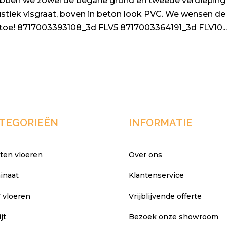
bben we zowel de begane grond en tweede verdieping
ustiek visgraat, boven in beton look PVC. We wensen de
r toe! 8717003393108_3d FLV5 8717003364191_3d FLV10..
TEGORIEËN
INFORMATIE
ten vloeren
Over ons
inaat
Klantenservice
 vloeren
Vrijblijvende offerte
jt
Bezoek onze showroom