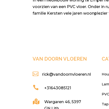
In een nieuwbouw woning te Empel he
voorzien van een PVC vloer. Onder in r
familie Kersten vele jaren woonplezie
VAN DOORN VLOEREN
CA

rick@vandoornvloeren.nl
Hou
Lam

+31643085121
PVC

Wargaren 46, 5397
Tapi
GN Lith